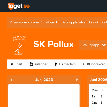
Vi använder cookies för att ge dig bästa upplevelsen. Läs vår coo
SK Pollux
Välj grupp
Start
Kalender
Bli medlem
Klubbrekord
Juni 2026
Juni 202
Mån
1
Tis
2
Ons
3