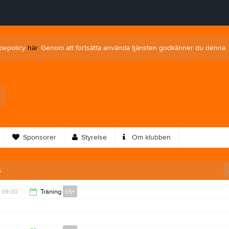
kiepolicy
här
. Genom att fortsätta använda tjänsten godkänner du denna.
Sponsorer
Styrelse
Om klubben
6
09:00
Träning
65+
10:00