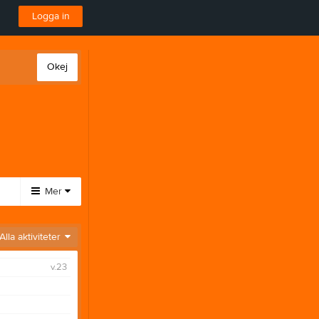
Logga in
Okej
Mer
Huvudmeny
Alla aktiviteter
Bilder
v.23
Kontakt
Dokument
Video