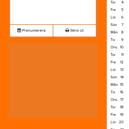
Tor
4
Fre
5
Lör
6
Sön
7
Prenumerera
Skriv ut
Mån
8
Tis
9
Ons
10
Tor
11
Fre
12
Lör
13
Sön
14
Mån
15
Tis
16
Ons
17
Tor
18
Fre
19
Lör
20