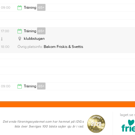
09:00
Träning
65+
10:00
17:00
Träning
65+
klubbstugan
18:00
Övrig platsinfo:
Bakom Friskis & Svettis
09:00
Träning
65+
10:00
laget.se
Det enda föreningssystemet som har hamnat på IDG:s
lista över Sveriges 100 bästa sajter sju år i rad.