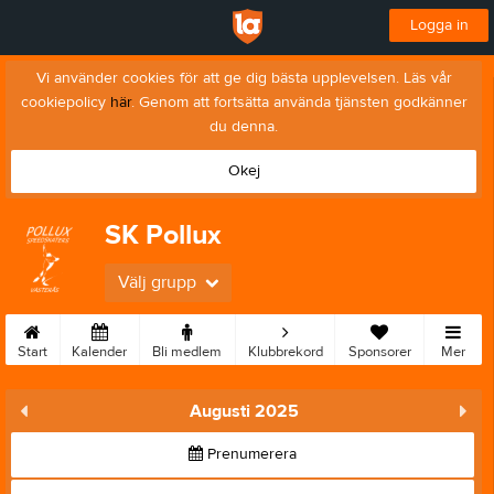
Logga in
Vi använder cookies för att ge dig bästa upplevelsen. Läs vår
cookiepolicy
här
. Genom att fortsätta använda tjänsten godkänner
du denna.
Okej
SK Pollux
Välj grupp
Start
Kalender
Bli medlem
Klubbrekord
Sponsorer
Mer
Augusti 2025
Prenumerera