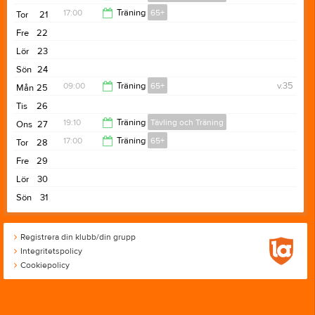
17:00
Träning
65+
Tor
21
20:10
Fre
22
18:00
Lör
23
Sön
24
09:00
Träning
65+
v.35
Mån
25
Tis
26
10:00
19:10
Träning
Tävling och Träning
Ons
27
17:00
Träning
65+
Tor
28
20:10
Fre
29
18:00
Lör
30
Sön
31
Registrera din klubb/din grupp
Integritetspolicy
Cookiepolicy