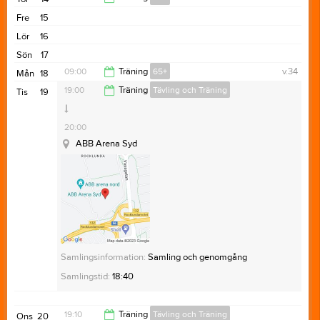
20:10
Fre
15
18:00
Lör
16
Sön
17
09:00
Träning
65+
v.34
Mån
18
19:00
Träning
Tävling och Träning
Tis
19
10:00
20:00
ABB Arena Syd
Samlingsinformation:
Samling och genomgång
Samlingstid:
18:40
19:10
Träning
Tävling och Träning
Ons
20