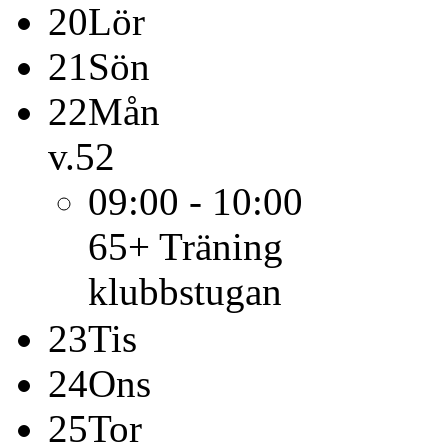
20
Lör
21
Sön
22
Mån
v.52
09:00 - 10:00
65+
Träning
klubbstugan
23
Tis
24
Ons
25
Tor