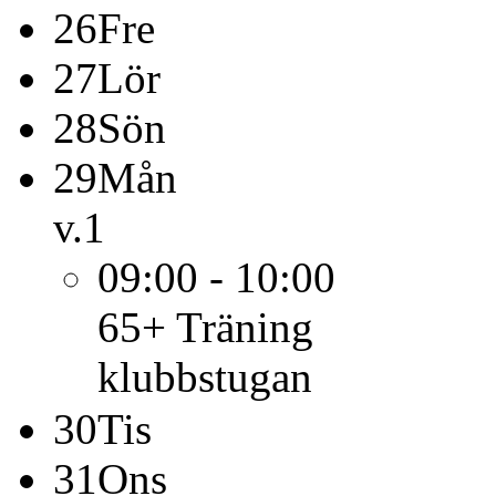
26
Fre
27
Lör
28
Sön
29
Mån
v.1
09:00 - 10:00
65+
Träning
klubbstugan
30
Tis
31
Ons