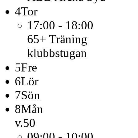
4
Tor
17:00 - 18:00
65+
Träning
klubbstugan
5
Fre
6
Lör
7
Sön
8
Mån
v.50
09:00 - 10:00