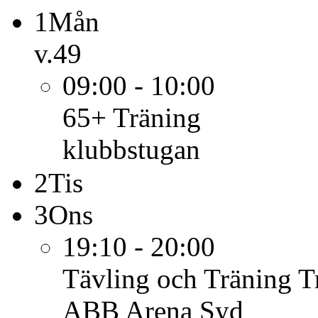
1
Mån
v.49
09:00 - 10:00
65+
Träning
klubbstugan
2
Tis
3
Ons
19:10 - 20:00
Tävling och Träning
T
ABB Arena Syd