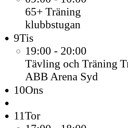
65+
Träning
klubbstugan
9
Tis
19:00 - 20:00
Tävling och Träning
T
ABB Arena Syd
10
Ons
11
Tor