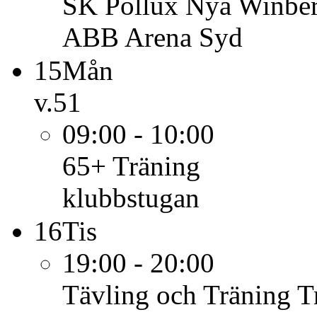
SK Pollux
Nya Winber
ABB Arena Syd
15
Mån
v.51
09:00 - 10:00
65+
Träning
klubbstugan
16
Tis
19:00 - 20:00
Tävling och Träning
T