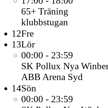
17:00 - 18:00
65+
Träning
klubbstugan
12
Fre
13
Lör
00:00 - 23:59
SK Pollux
Nya Winber
ABB Arena Syd
14
Sön
00:00 - 23:59